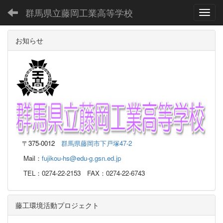
群馬県立藤岡工業高等学校
Toggl
お知らせ
〒
375-0012
群馬県藤岡市下戸塚47-2
Mail：
fujikou-hs@edu-g.gsn.ed.jp
TEL：0274-22-2153 FAX：0274-22-6743
藤工環境活動プロジェクト