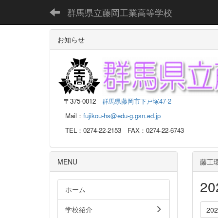
群馬県立藤岡工業高等学校
お知らせ
〒
375-0012
群馬県藤岡市下戸塚47-2
Mail：
fujikou-hs@edu-g.gsn.ed.jp
TEL：0274-22-2153 FAX：0274-22-6743
MENU
藤工
2
ホーム
学校紹介
20