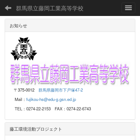
群馬県立藤岡工業高等学校
Toggl
お知らせ
〒
375-0012
群馬県藤岡市下戸塚47-2
Mail：
fujikou-hs@edu-g.gsn.ed.jp
TEL：0274-22-2153 FAX：0274-22-6743
藤工環境活動プロジェクト