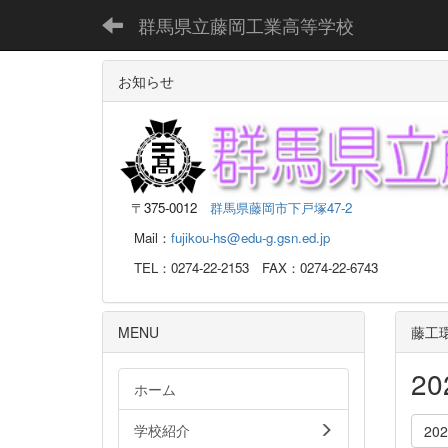
群馬県立藤岡工業高等学校
お知らせ
〒
375-0012
群馬県藤岡市下戸塚47-2
Mail：
fujikou-hs@edu-g.gsn.ed.jp
TEL：0274-22-2153 FAX：0274-22-6743
MENU
藤工
2
ホーム
学校紹介
20