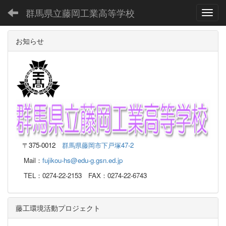
群馬県立藤岡工業高等学校
Toggl
お知らせ
〒
375-0012
群馬県藤岡市下戸塚47-2
Mail：
fujikou-hs@edu-g.gsn.ed.jp
TEL：0274-22-2153 FAX：0274-22-6743
藤工環境活動プロジェクト