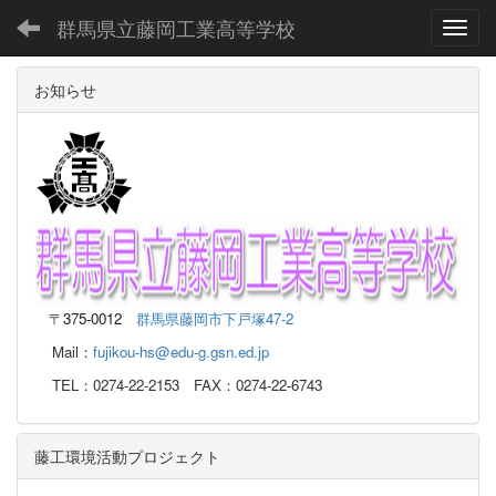
群馬県立藤岡工業高等学校
Toggl
お知らせ
〒
375-0012
群馬県藤岡市下戸塚47-2
Mail：
fujikou-hs@edu-g.gsn.ed.jp
TEL：0274-22-2153 FAX：0274-22-6743
藤工環境活動プロジェクト