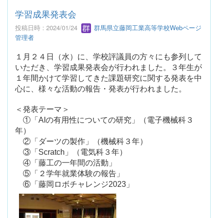
学習成果発表会
投稿日時 : 2024/01/24
群馬県立藤岡工業高等学校Webページ
管理者
１月２４日（水）に、学校評議員の方々にも参列して
いただき、学習成果発表会が行われました。３年生が
１年間かけて学習してきた課題研究に関する発表を中
心に、様々な活動の報告・発表が行われました。
＜発表テーマ＞
①「AIの有用性についての研究」（電子機械科３
年）
②「ダーツの製作」（機械科３年）
③「Scratch」（電気科３年）
④「藤工の一年間の活動」
⑤「２学年就業体験の報告」
⑥「藤岡ロボチャレンジ2023」