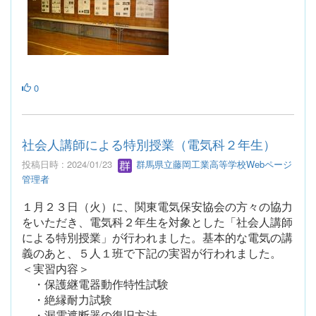
0
社会人講師による特別授業（電気科２年生）
投稿日時 : 2024/01/23
群馬県立藤岡工業高等学校Webページ
管理者
１月２３日（火）に、関東電気保安協会の方々の協力
をいただき、電気科２年生を対象とした「社会人講師
による特別授業」が行われました。基本的な電気の講
義のあと、５人１班で下記の実習が行われました。
＜実習内容＞
・保護継電器動作特性試験
・絶縁耐力試験
・漏電遮断器の復旧方法