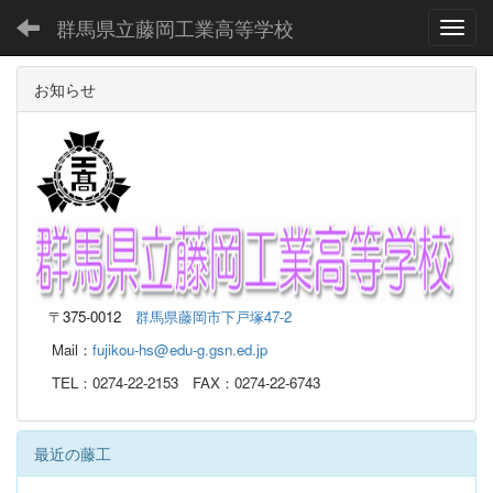
群馬県立藤岡工業高等学校
Toggl
お知らせ
〒
375-0012
群馬県藤岡市下戸塚47-2
Mail：
fujikou-hs@edu-g.gsn.ed.jp
TEL：0274-22-2153 FAX：0274-22-6743
最近の藤工