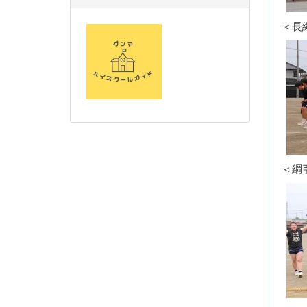
＜長
＜綱