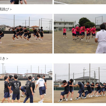
縄跳び＞
引き＞