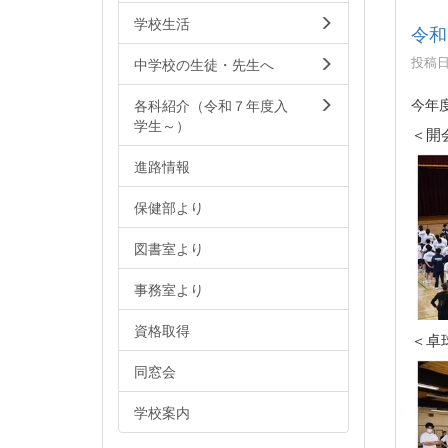
学校生活
令和
投稿日時
中学校の生徒・先生へ
今年
各科紹介（令和７年度入
学生～）
＜開
進路情報
保健部より
図書室より
事務室より
資格取得
＜卓
同窓会
学校案内