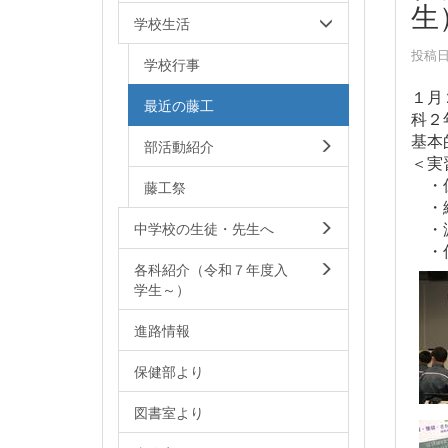
生
学校生活
投稿日時
学校行事
１月
最近の藤工
科２
基本
部活動紹介
＜実
・保
藤工祭
・絶
中学校の生徒・先生へ
・漏
・低
各科紹介（令和７年度入
学生～）
進路情報
保健部より
図書室より