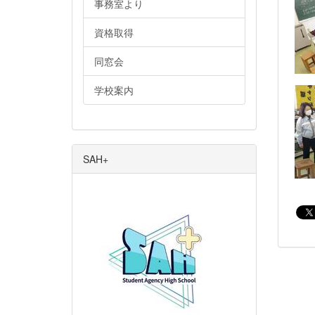
事務室より
資格取得
同窓会
学校案内
SAH+