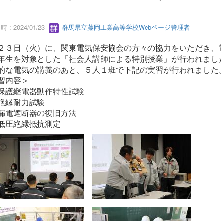
）
 : 2024/01/23
群馬県立藤岡工業高等学校Webページ管理者
２３日（火）に、関東電気保安協会の方々の協力をいただき、
年生を対象とした「社会人講師による特別授業」が行われまし
的な電気の講義のあと、５人１班で下記の実習が行われました
習内容＞
護継電器動作特性試験
縁耐力試験
電遮断器の復旧方法
圧絶縁抵抗測定