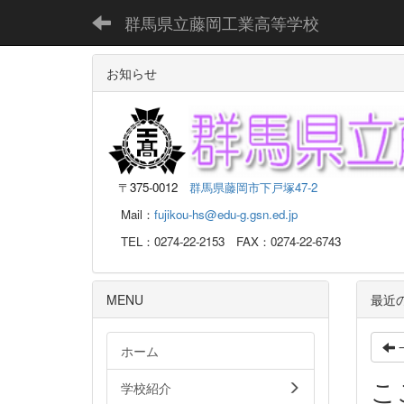
群馬県立藤岡工業高等学校
お知らせ
〒
375-0012
群馬県藤岡市下戸塚47-2
Mail：
fujikou-hs@edu-g.gsn.ed.jp
TEL：0274-22-2153 FAX：0274-22-6743
MENU
最近
ホーム
こ
学校紹介