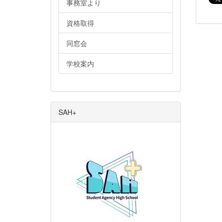
事務室より
資格取得
同窓会
学校案内
SAH+