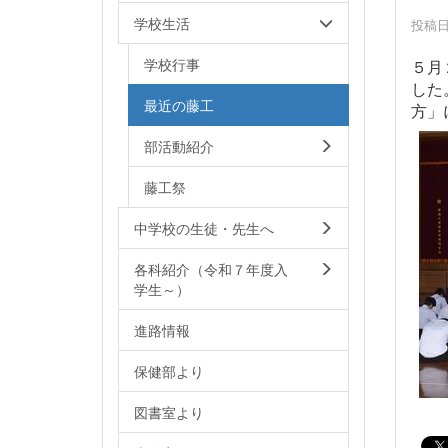
学校生活
投稿日時
学校行事
５月
した
最近の藤工
方」
部活動紹介
藤工祭
中学校の生徒・先生へ
各科紹介（令和７年度入
学生～）
進路情報
保健部より
図書室より